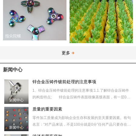
指尖陀螺
更多
新闻中心
锌合金压铸件镀前处理的注意事项
1、锌合金压铸件镀前处理的注意事项:1.1.了解锌合金压铸件
的构造特点; 锌合金压铸件表面很像蒸馍表面，有一层0．
新闻中心
锌合金红酒瓶塞
02～0．10um厚、光洁高密度的合金层，在其下边则是松
质量的重要因素
散、多孔
​零件加工质量成为影响企业生存和发展的至关重要因素。有句
名言：“对产品来说，不是100分就是0分”任何产品只要存在一
新闻中心
丝一毫的质量问题，都意味着失败。谁都知道，质量就是市