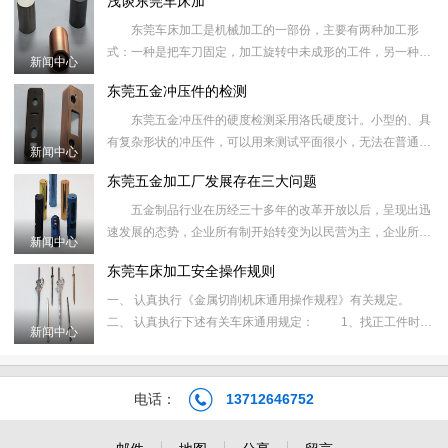
浅谈东莞车床加
场，企业的产
东莞车床加工是机械加工的一部份，主要有两种加工形
式：一种是把车刀固定，加工旋转中未成形的工件，另一种是
新闻中心
将工件固定，通过工件的高速旋转，车刀（刀架）的横向和纵
东莞五金冲压件的检测
向移动进行精度加
东莞五金冲压件的硬度检测采用洛氏硬度计。小型的、具
有复杂形状的冲压件，可以用来测试平面很小，无法在普通台
新闻中心
式洛氏硬度计上检测。 东莞五金冲压件包括冲裁、弯曲、
东莞五金加工厂发展存在三大问题
拉深、成形、
五金制品行业在历经三十多年的改革开放以后，呈现出迅
速发展的态势，企业所有制开始转变为以民营为主，企业所在
新闻中心
地开始向广东、浙江、江苏、上海、山东等市场经济发育较早
东莞车床加工安全操作规则
的地区集中，这
一、 认真执行《金属切削机床通用操作规程》有关规定。
二、 认真执行下述有关车床通用规定： 1、找正工件时，
新闻中心
只准用手板动卡盘或开最低速找正，不准开高速找正。
2、改变主
电话：
13712646752