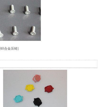
州锌合金压铸]