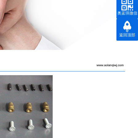
站
奥蓝琪微信
号
返回顶部