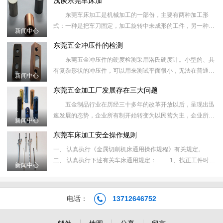
浅谈东莞车床加
场，企业的产
东莞车床加工是机械加工的一部份，主要有两种加工形
式：一种是把车刀固定，加工旋转中未成形的工件，另一种是
新闻中心
将工件固定，通过工件的高速旋转，车刀（刀架）的横向和纵
东莞五金冲压件的检测
向移动进行精度加
东莞五金冲压件的硬度检测采用洛氏硬度计。小型的、具
有复杂形状的冲压件，可以用来测试平面很小，无法在普通台
新闻中心
式洛氏硬度计上检测。 东莞五金冲压件包括冲裁、弯曲、
东莞五金加工厂发展存在三大问题
拉深、成形、
五金制品行业在历经三十多年的改革开放以后，呈现出迅
速发展的态势，企业所有制开始转变为以民营为主，企业所在
新闻中心
地开始向广东、浙江、江苏、上海、山东等市场经济发育较早
东莞车床加工安全操作规则
的地区集中，这
一、 认真执行《金属切削机床通用操作规程》有关规定。
二、 认真执行下述有关车床通用规定： 1、找正工件时，
新闻中心
只准用手板动卡盘或开最低速找正，不准开高速找正。
2、改变主
电话：
13712646752