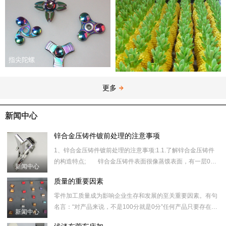
指尖陀螺
更多
新闻中心
锌合金压铸件镀前处理的注意事项
1、锌合金压铸件镀前处理的注意事项:1.1.了解锌合金压铸件
的构造特点; 锌合金压铸件表面很像蒸馍表面，有一层0．
新闻中心
锌合金红酒瓶塞
02～0．10um厚、光洁高密度的合金层，在其下边则是松
质量的重要因素
散、多孔
​零件加工质量成为影响企业生存和发展的至关重要因素。有句
名言：“对产品来说，不是100分就是0分”任何产品只要存在一
新闻中心
丝一毫的质量问题，都意味着失败。谁都知道，质量就是市