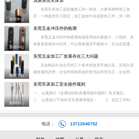
浅谈东莞车床加
场，企业的产
东莞车床加工是机械加工的一部份，主要有两种加工形
式：一种是把车刀固定，加工旋转中未成形的工件，另一种是
新闻中心
将工件固定，通过工件的高速旋转，车刀（刀架）的横向和纵
东莞五金冲压件的检测
向移动进行精度加
东莞五金冲压件的硬度检测采用洛氏硬度计。小型的、具
有复杂形状的冲压件，可以用来测试平面很小，无法在普通台
新闻中心
式洛氏硬度计上检测。 东莞五金冲压件包括冲裁、弯曲、
东莞五金加工厂发展存在三大问题
拉深、成形、
五金制品行业在历经三十多年的改革开放以后，呈现出迅
速发展的态势，企业所有制开始转变为以民营为主，企业所在
新闻中心
地开始向广东、浙江、江苏、上海、山东等市场经济发育较早
东莞车床加工安全操作规则
的地区集中，这
一、 认真执行《金属切削机床通用操作规程》有关规定。
二、 认真执行下述有关车床通用规定： 1、找正工件时，
新闻中心
只准用手板动卡盘或开最低速找正，不准开高速找正。
2、改变主
电话：
13712646752