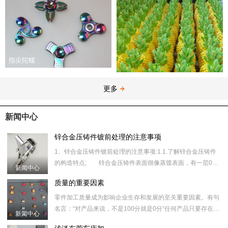
指尖陀螺
更多
新闻中心
锌合金压铸件镀前处理的注意事项
1、锌合金压铸件镀前处理的注意事项:1.1.了解锌合金压铸件
的构造特点; 锌合金压铸件表面很像蒸馍表面，有一层0．
新闻中心
锌合金红酒瓶塞
02～0．10um厚、光洁高密度的合金层，在其下边则是松
质量的重要因素
散、多孔
​零件加工质量成为影响企业生存和发展的至关重要因素。有句
名言：“对产品来说，不是100分就是0分”任何产品只要存在一
新闻中心
丝一毫的质量问题，都意味着失败。谁都知道，质量就是市